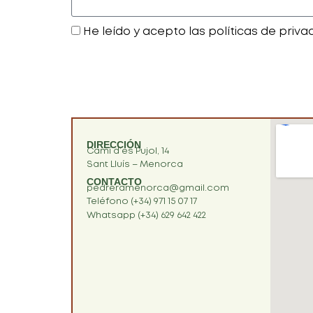
He leído y acepto las políticas de priva
DIRECCIÓN
Camí d’es Pujol, 14
Sant Lluís – Menorca
CONTACTO
pedreramenorca@gmail.com
Teléfono (+34) 971 15 07 17
Whatsapp (+34) 629 642 422