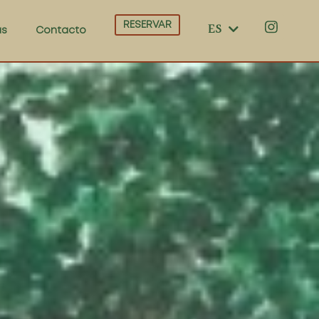
FR
RESERVAR
ES
CA
as
Contacto