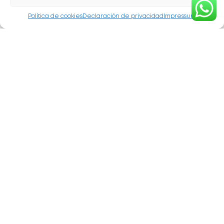
l'illa i assidus clients del restaurant,
Política de cookies
Declaración de privacidad
Impressum
adquireixen el local per a desenvolupar
el seu projecte de vida.
Cada any un canvi, una millora, ha
aconseguit que Sa Pedrera sigui
referència del bon menjar a l'illa, pensant
sempre en el detall i la comoditat del
client, però sense perdre gens de
l'esperit que va veure néixer al
restaurant, que al cap i a la fi, és celebrar,
gaudir i viure la vida.
NOSALTRES