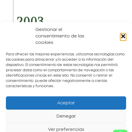
2003
Gestionar el
RESTAURANT
consentimiento de las
cookies
Para ofrecer las mejores experiencias, utilizamos tecnologías como
las cookies para almacenar y/o acceder a la información del
dispositivo. El consentimiento de estas tecnologías nos permitirá
procesar datos como el comportamiento de navegación o las
identificaciones únicas en este sitio. No consentir o retirar el
consentimiento, puede afectar negativamente a ciertas
características y funciones.
Aceptar
Denegar
En 2003, una parella de joves asturians,
Ver preferencias
Nuria Pendás i Daniel Mora, establerts a