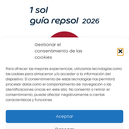
Gestionar el
consentimiento de las
cookies
Para ofrecer las mejores experiencias, utilizamos tecnologías como
las cookies para almacenar y/o acceder a la información del
dispositivo. El consentimiento de estas tecnologías nos permitirá
procesar datos como el comportamiento de navegación o las
Accesibilidad
ATENCIÓN
SÍGUENOS
identificaciones únicas en este sitio. No consentir o retirar el
AL CLIENTE
Aviso Legal
consentimiento, puede afectar negativamente a ciertas
Y RESERVAS
Copyright ©
Política de
características y funciones.
cookies
Teléfono 971
2025 Sa
Política de
150 717
privacidad
Pedrera d’es
Mapa de la
Pujol SL.
web
Aceptar
Whatsapp
:+34 629 642
Todos los
422
derechos