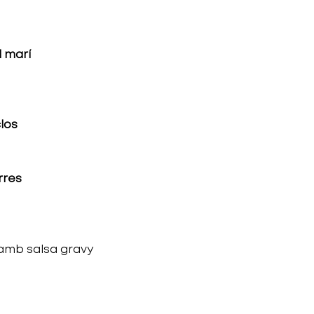
l marí
los
rres
t amb salsa gravy