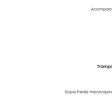
Acompanya
Trampó 
Sopa freda menorquina