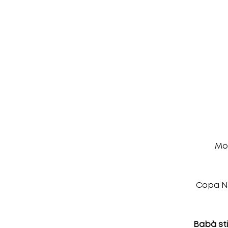
Mou
Copa Na
Babà sti