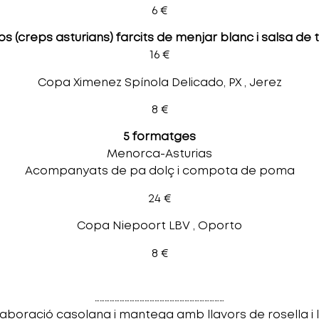
6 €
los (creps asturians) farcits de menjar blanc i salsa de 
16 €
Copa Ximenez Spínola Delicado, PX , Jerez
8 €
5 formatges
Menorca-Asturias
Acompanyats de pa dolç i compota de poma
24 €
Copa Niepoort LBV , Oporto
8 €
……………………………………………………………………
laboració casolana i mantega amb llavors de rosella i 