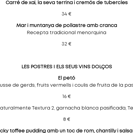
Carré de xai, la seva terrina i cremós de tubercles
34 €
Mar i muntanya de pollastre amb cranca
Recepta tradicional menorquina
32 €
LES POSTRES I ELS SEUS VINS DOLÇOS
El petó
sse de gerds, fruits vermells i coulis de fruita de la pa
16 €
turalmente Textura 2, garnacha blanca pasificada, Te
8 €
cky toffee pudding amb un toc de rom, chantilly i sals