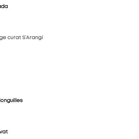
ada
ge curat S’Arangí
onguilles
ivat