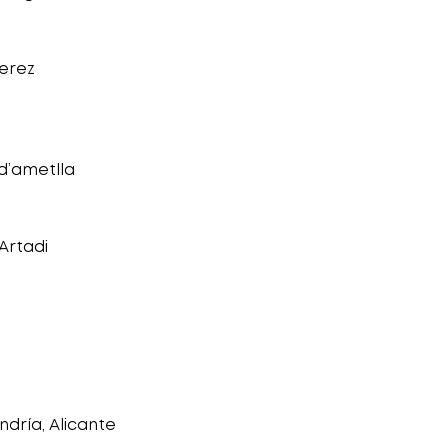
Jerez
 d’ametlla
Artadi
dría, Alicante