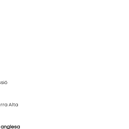
ssió
rra Alta
a anglesa