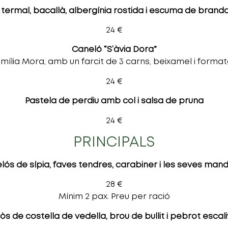
 termal, bacallà, albergínia rostida i escuma de brand
24 €
Caneló “S’àvia Dora”
mília Mora, amb un farcit de 3 carns, beixamel i format
24 €
Pastela de perdiu amb col i salsa de pruna
24 €
PRINCIPALS
lós de sípia, faves tendres, carabiner i les seves mand
28 €
Mínim 2 pax. Preu per ració
òs de costella de vedella, brou de bullit i pebrot escal